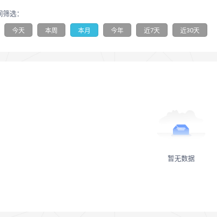
间筛选：
今天
本周
本月
今年
近7天
近30天
暂无数据