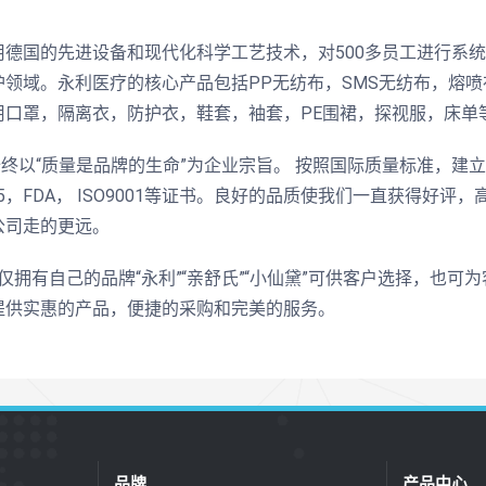
用德国的先进设备和现代化科学工艺技术，对500多员工进行系
护领域。永利医疗的核心产品包括PP无纺布，SMS无纺布，熔喷
用口罩，隔离衣，防护衣，鞋套，袖套，PE围裙，探视服，床单
终以“质量是品牌的生命”为企业宗旨。 按照国际质量标准，建
485，FDA， ISO9001等证书。良好的品质使我们一直获得
公司走的更远。
拥有自己的品牌“永利”“亲舒氏”“小仙黛”可供客户选择，也可
提供实惠的产品，便捷的采购和完美的服务。
品牌
产品中心